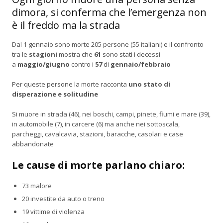
dimora, si conferma che l’emergenza non
è il freddo ma la strada
Dal 1 gennaio sono morte 205 persone (55 italiani) e il confronto
tra le
stagioni
mostra che
61
sono stati i decessi
a
maggio/giugno
contro i
57
di
gennaio/febbraio
Per queste persone la morte racconta
uno stato di
disperazione e solitudine
Si muore in strada (46), nei boschi, campi, pinete, fiumi e mare (39),
in automobile (7), in carcere (6) ma anche nei sottoscala,
parcheggi, cavalcavia, stazioni, baracche, casolari e case
abbandonate
Le cause di morte parlano chiaro:
73 malore
20 investite da auto o treno
19 vittime di violenza