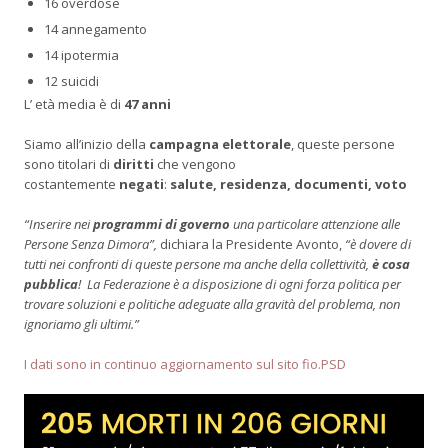
16 overdose
14 annegamento
14 ipotermia
12 suicidi
L’ età media è di
47 anni
Siamo all’inizio della
campagna elettorale
, queste persone
sono titolari di
diritti
che vengono
costantemente
negati
:
salute, residenza, documenti, voto
“Inserire nei
programmi di governo
una particolare attenzione alle
Persone Senza Dimora”,
dichiara la Presidente Avonto,
“è dovere di
tutti nei confronti di queste persone ma anche della collettività,
è cosa
pubblica
! La Federazione è a disposizione di ogni forza politica per
trovare soluzioni e politiche adeguate alla gravità del problema, non
ignoriamo gli ultimi.”
I dati sono in continuo aggiornamento sul sito fio.PSD