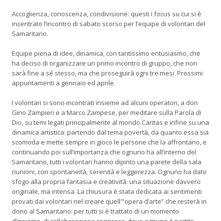
Accoglienza, conoscenza, condivisione: questi i focus su cui si è
incentrato l’incontro di sabato scorso per l’equipe di volontari del
Samaritano.
Equipe piena di idee, dinamica, con tantissimo entusiasmo, che
ha deciso di organizzare un primo incontro di gruppo, che non
sarà fine a sé stesso, ma che proseguirà ogni tre mesi. Prossimi
appuntamenti a gennaio ed aprile.
I volontari si sono incontrati insieme ad alcuni operatori, a don
Gino Zampieri e a Marco Zampese, per meditare sulla Parola di
Dio, su temi legati principalmente al mondo Caritas e infine su una
dinamica artistica: partendo dal tema povertà, da quanto essa sia
scomoda e mette sempre in gioco le persone che la affrontano, e
continuando poi sull’importanza che ognuno ha all’interno del
Samaritano, tutti i volontari hanno dipinto una parete della sala
riunioni, con spontaneità, serenità e leggerezza. Ognuno ha dato
sfogo alla propria fantasia e creatività: una situazione davvero
originale, ma intensa. La chiusura è stata dedicata ai sentimenti
provati dai volontari nel creare quell'”opera d’arte” che resterà in
dono al Samaritano: per tutti si è trattato di un momento