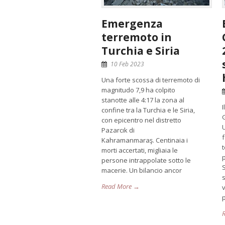
Emergenza
terremoto in
Turchia e Siria
10 Feb 2023
Una forte scossa di terremoto di
magnitudo 7,9 ha colpito
stanotte alle 4:17 la zona al
I
confine tra la Turchia e le Siria,
G
con epicentro nel distretto
Pazarcık di
f
Kahramanmaraş. Centinaia i
morti accertati, migliaia le
persone intrappolate sotto le
S
macerie. Un bilancio ancor
Read More →
p