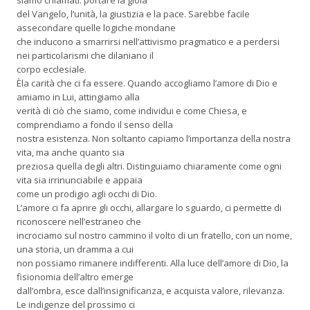
siamo chiamati: portare la gioia
del Vangelo, l’unità, la giustizia e la pace. Sarebbe facile
assecondare quelle logiche mondane
che inducono a smarrirsi nell’attivismo pragmatico e a perdersi
nei particolarismi che dilaniano il
corpo ecclesiale.
Èla carità che ci fa essere. Quando accogliamo l’amore di Dio e
amiamo in Lui, attingiamo alla
verità di ciò che siamo, come individui e come Chiesa, e
comprendiamo a fondo il senso della
nostra esistenza. Non soltanto capiamo l’importanza della nostra
vita, ma anche quanto sia
preziosa quella degli altri. Distinguiamo chiaramente come ogni
vita sia irrinunciabile e appaia
come un prodigio agli occhi di Dio.
L’amore ci fa aprire gli occhi, allargare lo sguardo, ci permette di
riconoscere nell’estraneo che
incrociamo sul nostro cammino il volto di un fratello, con un nome,
una storia, un dramma a cui
non possiamo rimanere indifferenti. Alla luce dell’amore di Dio, la
fisionomia dell’altro emerge
dall’ombra, esce dall’insignificanza, e acquista valore, rilevanza.
Le indigenze del prossimo ci