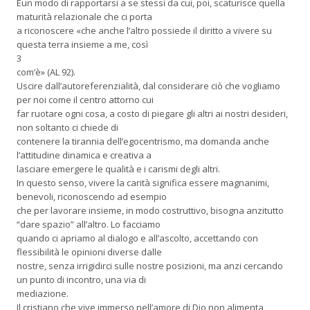
Èun modo di rapportarsi a se stessi da cui, poi, scaturisce quella
maturità relazionale che ci porta
a riconoscere «che anche l’altro possiede il diritto a vivere su
questa terra insieme a me, così
3
com’è» (AL 92).
Uscire dall’autoreferenzialità, dal considerare ciò che vogliamo
per noi come il centro attorno cui
far ruotare ogni cosa, a costo di piegare gli altri ai nostri desideri,
non soltanto ci chiede di
contenere la tirannia dell’egocentrismo, ma domanda anche
l’attitudine dinamica e creativa a
lasciare emergere le qualità e i carismi degli altri.
In questo senso, vivere la carità significa essere magnanimi,
benevoli, riconoscendo ad esempio
che per lavorare insieme, in modo costruttivo, bisogna anzitutto
“dare spazio” all’altro. Lo facciamo
quando ci apriamo al dialogo e all’ascolto, accettando con
flessibilità le opinioni diverse dalle
nostre, senza irrigidirci sulle nostre posizioni, ma anzi cercando
un punto di incontro, una via di
mediazione.
Il cristiano che vive immerso nell’amore di Dio non alimenta