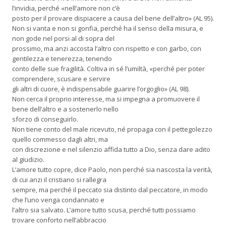
l’invidia, perché «nell’amore non c’è
posto per il provare dispiacere a causa del bene dell’altro» (AL 95).
Non si vanta e non si gonfia, perché ha il senso della misura, e
non gode nel porsi al di sopra del
prossimo, ma anzi accosta l’altro con rispetto e con garbo, con
gentilezza e tenerezza, tenendo
conto delle sue fragilità. Coltiva in sé l’umiltà, «perché per poter
comprendere, scusare e servire
gli altri di cuore, è indispensabile guarire l’orgoglio» (AL 98).
Non cerca il proprio interesse, ma si impegna a promuovere il
bene dell’altro e a sostenerlo nello
sforzo di conseguirlo.
Non tiene conto del male ricevuto, né propaga con il pettegolezzo
quello commesso dagli altri, ma
con discrezione e nel silenzio affida tutto a Dio, senza dare adito
al giudizio.
L’amore tutto copre, dice Paolo, non perché sia nascosta la verità,
di cui anzi il cristiano si rallegra
sempre, ma perché il peccato sia distinto dal peccatore, in modo
che l’uno venga condannato e
l’altro sia salvato. L’amore tutto scusa, perché tutti possiamo
trovare conforto nell’abbraccio