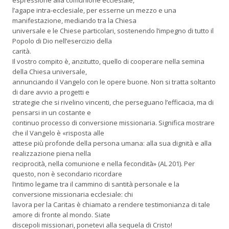
espressione alla comunione ecclesiale,
l’agape intra-ecclesiale, per esserne un mezzo e una
manifestazione, mediando tra la Chiesa
universale e le Chiese particolari, sostenendo l’impegno di tutto il
Popolo di Dio nell’esercizio della
carità.
Il vostro compito è, anzitutto, quello di cooperare nella semina
della Chiesa universale,
annunciando il Vangelo con le opere buone. Non si tratta soltanto
di dare avvio a progetti e
strategie che si rivelino vincenti, che perseguano l’efficacia, ma di
pensarsi in un costante e
continuo processo di conversione missionaria. Significa mostrare
che il Vangelo è «risposta alle
attese più profonde della persona umana: alla sua dignità e alla
realizzazione piena nella
reciprocità, nella comunione e nella fecondità» (AL 201). Per
questo, non è secondario ricordare
l’intimo legame tra il cammino di santità personale e la
conversione missionaria ecclesiale: chi
lavora per la Caritas è chiamato a rendere testimonianza di tale
amore di fronte al mondo. Siate
discepoli missionari, ponetevi alla sequela di Cristo!