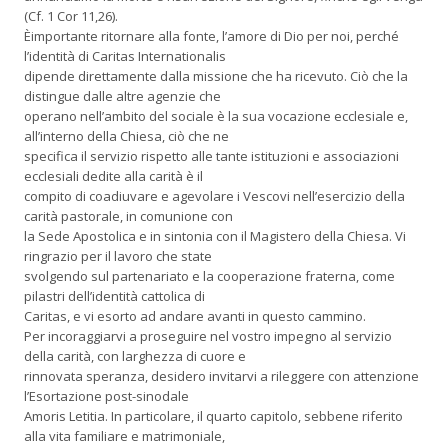
(Cf. 1 Cor 11,26).
Èimportante ritornare alla fonte, l’amore di Dio per noi, perché
l’identità di Caritas Internationalis
dipende direttamente dalla missione che ha ricevuto. Ciò che la
distingue dalle altre agenzie che
operano nell’ambito del sociale è la sua vocazione ecclesiale e,
all’interno della Chiesa, ciò che ne
specifica il servizio rispetto alle tante istituzioni e associazioni
ecclesiali dedite alla carità è il
compito di coadiuvare e agevolare i Vescovi nell’esercizio della
carità pastorale, in comunione con
la Sede Apostolica e in sintonia con il Magistero della Chiesa. Vi
ringrazio per il lavoro che state
svolgendo sul partenariato e la cooperazione fraterna, come
pilastri dell’identità cattolica di
Caritas, e vi esorto ad andare avanti in questo cammino.
Per incoraggiarvi a proseguire nel vostro impegno al servizio
della carità, con larghezza di cuore e
rinnovata speranza, desidero invitarvi a rileggere con attenzione
l’Esortazione post-sinodale
Amoris Letitia. In particolare, il quarto capitolo, sebbene riferito
alla vita familiare e matrimoniale,