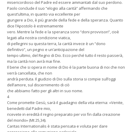
misericordioso del Padre ed essere ammantati dal suo perdono.
Paolo conclude il suo “elogio alla carità” affermando che
quest’ultima, in quanto via eccellente per
giungere a Dio, è più grande della fede e della speranza. Quanto
dice l’Apostolo è estremamente
vero. Mentre la fede e la speranza sono “doni provvisori”, cioè
legati alla nostra condizione viatica,
di pellegrini su questa terra, la carità invece è un “dono
definitivo”, un pegno e un’anticipazione del
tempo ultimo, del Regno di Dio. Ecco perché tutto il resto passerà,
ma la carità non avrà mai fine.
Il bene che si opera in nome di Dio è la parte buona di noi che non
verrà cancellata, che non
andrà perduta. Il giudizio di Dio sulla storia si compie sull’oggi
dell’amore, sul discernimento di ciò
che abbiamo fatto per gli altri in suo nome.
4
Come promette Gesù, sarà il guadagno della vita eterna: «Venite,
benedetti dal Padre mio,
ricevete in eredità il regno preparato per voi fin dalla creazione
del mondo» (Mt 25,34).
Caritas Internationalis è stata pensata e voluta per dare