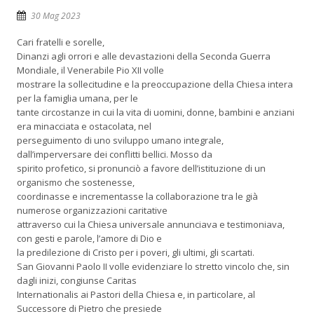
30 Mag 2023
Cari fratelli e sorelle,
Dinanzi agli orrori e alle devastazioni della Seconda Guerra
Mondiale, il Venerabile Pio XII volle
mostrare la sollecitudine e la preoccupazione della Chiesa intera
per la famiglia umana, per le
tante circostanze in cui la vita di uomini, donne, bambini e anziani
era minacciata e ostacolata, nel
perseguimento di uno sviluppo umano integrale,
dall’imperversare dei conflitti bellici. Mosso da
spirito profetico, si pronunciò a favore dell’istituzione di un
organismo che sostenesse,
coordinasse e incrementasse la collaborazione tra le già
numerose organizzazioni caritative
attraverso cui la Chiesa universale annunciava e testimoniava,
con gesti e parole, l’amore di Dio e
la predilezione di Cristo per i poveri, gli ultimi, gli scartati.
San Giovanni Paolo II volle evidenziare lo stretto vincolo che, sin
dagli inizi, congiunse Caritas
Internationalis ai Pastori della Chiesa e, in particolare, al
Successore di Pietro che presiede