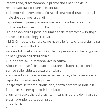
interrogano, ci scomodano, ci provocano alla sfida della
responsabilità. Ed è sempre alla luce
dell’amore che troviamo la forza e il coraggio di rispondere al
male che opprime l’altro, di
rispondere in prima persona, mettendoci la faccia, il cuore,
rimboccandoci le maniche. L’amore di
Dio ci fa avvertire il peso dell’umanità dell’altrocome «un giogo
soave e un carico leggero» (Mt
11,30). Ci induce a sentire come nostre le ferite che scorgiamo sul
suo corpo e ci sollecita a
versare l’olio della fraternità sulle piaghe invisibili che leggiamo
nella filigrana dell’altrui animo.
Vuoi sapere se un cristiano vive la carità?
Allora guarda se è disposto ad aiutare di buon grado, con il
sorriso sulle labbra, senza brontolare
e adirarsi. La carità è paziente, scrive Paolo, e la pazienza è la
capacità di sostenere le prove
inaspettate, le fatiche quotidiane, senza perdere la gioia e la
fiducia in Dio. Per questo è il risultato
di un lento travaglio dello spirito, in cui si impara a dominare se
stessi, prendendo coscienza del
propri limiti.