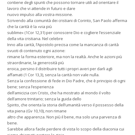
contiene degli spunti che possono tornare utili ad orientare il
lavoro che vi attende in futuro e dare
nuovo impulso alla vostra missione.
Scrivendo alla comunità dei cristiani di Corinto, San Paolo afferma
che la carità è la «via più
sublime» (1Cor 12,31) per conoscere Dio e cogliere l’essenziale
della vita cristiana. Nel celebre
Inno alla carità, l’Apostolo precisa come la mancanza di carità
svuoti di contenuto ogni azione:
rimane la forma esteriore, ma non la realtà. Anche le azioni più
straordinarie, la generosità più
eroica, persino il distribuire tutti i propri averi per darli agli
affamati (1 Cor 13,3), senza la carità non vale nulla.
Senza la confessione di fede in Dio Padre, che è principio di ogni
bene; senza l’esperienza
dell’amicizia con Cristo, che ha mostrato al mondo il volto
dell’amore trinitario; senza la guida dello
Spirito, che orienta la storia dell’umanità verso il possesso della
vita piena (Gv 10,10), non rimane
altro che apparenza. Non più il bene, ma solo una parvenza di
bene.
Sarebbe allora facile perdere di vista lo scopo della diaconia cui