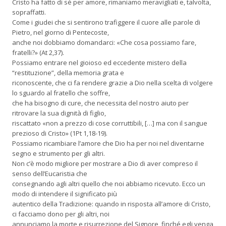
Cristo ha fatto di sé per amore, rimaniamo meravigliati e, talvolta,
sopraffatti.
Come i giudei che si sentirono trafiggere il cuore alle parole di
Pietro, nel giorno di Pentecoste,
anche noi dobbiamo domandarci: «Che cosa possiamo fare,
fratelli?» (At 2,37).
Possiamo entrare nel gioioso ed eccedente mistero della
“restituzione”, della memoria grata e
riconoscente, che ci fa rendere grazie a Dio nella scelta di volgere
lo sguardo al fratello che soffre,
che ha bisogno di cure, che necessita del nostro aiuto per
ritrovare la sua dignità di figlio,
riscattato «non a prezzo di cose corruttibili, […] ma con il sangue
prezioso di Cristo» (1Pt 1,18-19).
Possiamo ricambiare l’amore che Dio ha per noi nel diventarne
segno e strumento per gli altri.
Non c’è modo migliore per mostrare a Dio di aver compreso il
senso dell’Eucaristia che
consegnando agli altri quello che noi abbiamo ricevuto. Ecco un
modo di intendere il significato più
autentico della Tradizione: quando in risposta all’amore di Cristo,
ci facciamo dono per gli altri, noi
annunciamo la morte e risurrezione del Signore, finché egli venga