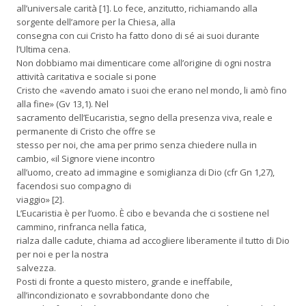
all’universale carità [1]. Lo fece, anzitutto, richiamando alla
sorgente dell’amore per la Chiesa, alla
consegna con cui Cristo ha fatto dono di sé ai suoi durante
l’Ultima cena.
Non dobbiamo mai dimenticare come all’origine di ogni nostra
attività caritativa e sociale si pone
Cristo che «avendo amato i suoi che erano nel mondo, li amò fino
alla fine» (Gv 13,1). Nel
sacramento dell’Eucaristia, segno della presenza viva, reale e
permanente di Cristo che offre se
stesso per noi, che ama per primo senza chiedere nulla in
cambio, «il Signore viene incontro
all’uomo, creato ad immagine e somiglianza di Dio (cfr Gn 1,27),
facendosi suo compagno di
viaggio» [2].
L’Eucaristia è per l’uomo. È cibo e bevanda che ci sostiene nel
cammino, rinfranca nella fatica,
rialza dalle cadute, chiama ad accogliere liberamente il tutto di Dio
per noi e per la nostra
salvezza.
Posti di fronte a questo mistero, grande e ineffabile,
all’incondizionato e sovrabbondante dono che