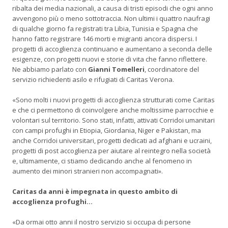
ribalta dei media nazionali, a causa di tristi episodi che ogni anno
avvengono più o meno sottotraccia. Non ultimi i quattro naufragi
di qualche giorno fa registrati tra Libia, Tunisia e Spagna che
hanno fatto registrare 146 morti e migranti ancora dispersi. I
progetti di accoglienza continuano e aumentano a seconda delle
esigenze, con progetti nuovi e storie di vita che fanno riflettere.
Ne abbiamo parlato con
Gianni Tomelleri
, coordinatore del
servizio richiedenti asilo e rifugiati di Caritas Verona.
«Sono molti i nuovi progetti di accoglienza strutturati come Caritas
e che ci permettono di coinvolgere anche moltissime parrocchie e
volontari sul territorio. Sono stati, infatti, attivati Corridoi umanitari
con campi profughi in Etiopia, Giordania, Niger e Pakistan, ma
anche Corridoi universitari, progetti dedicati ad afghani e ucraini,
progetti di post accoglienza per aiutare al reintegro nella società
e, ultimamente, ci stiamo dedicando anche al fenomeno in
aumento dei minori stranieri non accompagnati».
Caritas da anni è impegnata in questo ambito di
accoglienza profughi…
«Da ormai otto anni il nostro servizio si occupa di persone