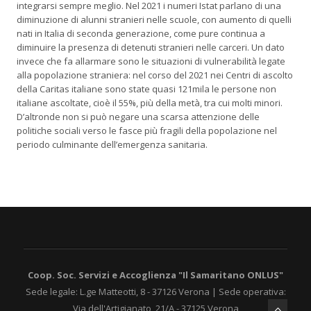
integrarsi sempre meglio. Nel 2021 i numeri Istat parlano di una
diminuzione di alunni stranieri nelle scuole, con aumento di quelli
nati in Italia di seconda generazione, come pure continua a
diminuire la presenza di detenuti stranieri nelle carceri. Un dato
invece che fa allarmare sono le situazioni di vulnerabilità legate
alla popolazione straniera: nel corso del 2021 nei Centri di ascolto
della Caritas italiane sono state quasi 121mila le persone non
italiane ascoltate, cioè il 55%, più della metà, tra cui molti minori.
D’altronde non si può negare una scarsa attenzione delle
politiche sociali verso le fasce più fragili della popolazione nel
periodo culminante dell’emergenza sanitaria.
Coop. Soc. Servizi e Accoglienza "Il Samaritano ONLUS"
Sede legale: L.ge Matteotti, 8 - 37126 Verona | Sede operativa:
Via dell'Artigianato, 21/A - 37125 Verona