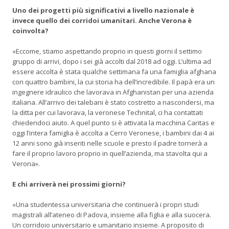
Uno dei progetti più significativi a livello nazionale è
invece quello dei corridoi umanitari. Anche Verona è
coinvolta?
«Eccome, stiamo aspettando proprio in questi giorni il settimo
gruppo di arrivi, dopo i sei già accolti dal 2018 ad oggi. L’ultima ad
essere accolta è stata qualche settimana fa una famiglia afghana
con quattro bambini, la cui storia ha dell’incredibile. Il papà era un
ingegnere idraulico che lavorava in Afghanistan per una azienda
italiana. All’arrivo dei talebani è stato costretto a nascondersi, ma
la ditta per cui lavorava, la veronese Technital, ci ha contattati
chiedendoci aiuto. A quel punto si è attivata la macchina Caritas e
oggi l’intera famiglia è accolta a Cerro Veronese, i bambini dai 4 ai
12 anni sono già inseriti nelle scuole e presto il padre tornerà a
fare il proprio lavoro proprio in quell’azienda, ma stavolta qui a
Verona».
E chi arriverà nei prossimi giorni?
«Una studentessa universitaria che continuerà i propri studi
magistrali all’ateneo di Padova, insieme alla figlia e alla suocera.
Un corridoio universitario e umanitario insieme. A proposito di