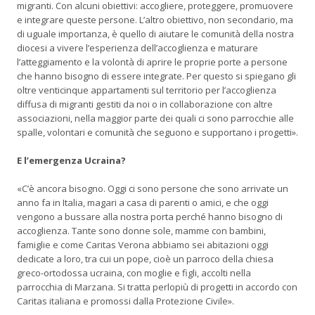
migranti. Con alcuni obiettivi: accogliere, proteggere, promuovere
e integrare queste persone. L’altro obiettivo, non secondario, ma
di uguale importanza, è quello di aiutare le comunità della nostra
diocesi a vivere l’esperienza dell’accoglienza e maturare
l’atteggiamento e la volontà di aprire le proprie porte a persone
che hanno bisogno di essere integrate. Per questo si spiegano gli
oltre venticinque appartamenti sul territorio per l’accoglienza
diffusa di migranti gestiti da noi o in collaborazione con altre
associazioni, nella maggior parte dei quali ci sono parrocchie alle
spalle, volontari e comunità che seguono e supportano i progetti».
E l’emergenza Ucraina?
«C’è ancora bisogno. Oggi ci sono persone che sono arrivate un
anno fa in Italia, magari a casa di parenti o amici, e che oggi
vengono a bussare alla nostra porta perché hanno bisogno di
accoglienza. Tante sono donne sole, mamme con bambini,
famiglie e come Caritas Verona abbiamo sei abitazioni oggi
dedicate a loro, tra cui un pope, cioè un parroco della chiesa
greco-ortodossa ucraina, con moglie e figli, accolti nella
parrocchia di Marzana. Si tratta perlopiù di progetti in accordo con
Caritas italiana e promossi dalla Protezione Civile».