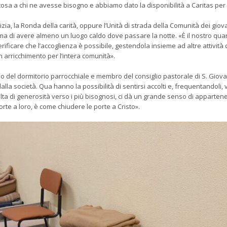
nitosa a chi ne avesse bisogno e abbiamo dato la disponibilità a Caritas per
izia, la Ronda della carità, oppure l’Unità di strada della Comunità dei gio
ma di avere almeno un luogo caldo dove passare la notte. «È il nostro qua
icare che l’accoglienza è possibile, gestendola insieme ad altre attività 
un arricchimento per l’intera comunità».
rio del dormitorio parrocchiale e membro del consiglio pastorale di S. Giova
dalla società. Qua hanno la possibilità di sentirsi accolti e, frequentandoli,
lta di generosità verso i più bisognosi, ci dà un grande senso di appartene
orte a loro, è come chiudere le porte a Cristo».