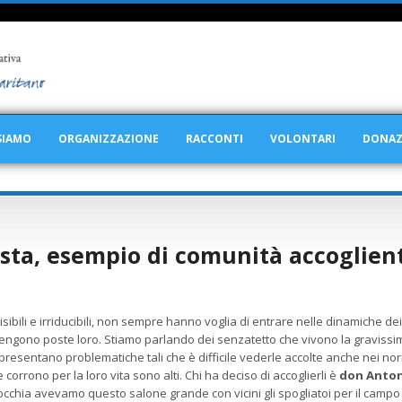
SIAMO
ORGANIZZAZIONE
RACCONTI
VOLONTARI
DONAZ
ista, esempio di comunità accoglien
visibili e irriducibili, non sempre hanno voglia di entrare nelle dinamiche de
vengono poste loro. Stiamo parlando dei senzatetto che vivono la gravissi
presentano problematiche tali che è difficile vederle accolte anche nei norm
 corrono per la loro vita sono alti. Chi ha deciso di accoglierli è
don Anton
chia avevamo questo salone grande con vicini gli spogliatoi per il campo sp