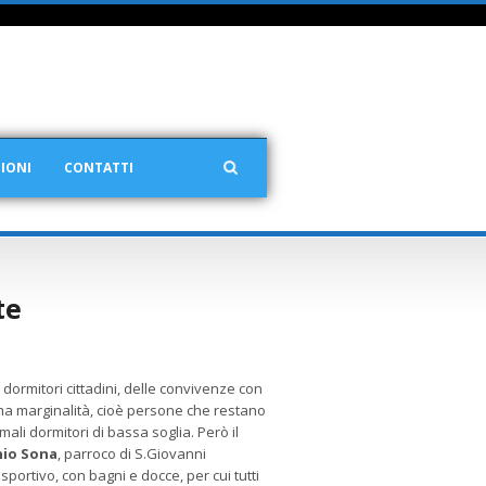
IONI
CONTATTI
te
i dormitori cittadini, delle convivenze con
ma marginalità, cioè persone che restano
ali dormitori di bassa soglia. Però il
io Sona
, parroco di S.Giovanni
ortivo, con bagni e docce, per cui tutti