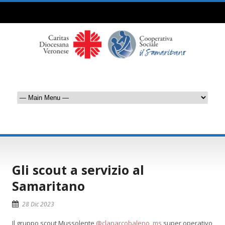
Gli scout a servizio al
Samaritano
28 Dic 2023
Il gruppo scout Mussolente
@clanarcobaleno_ms
super operativo