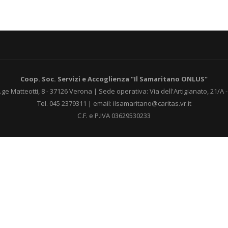
Coop. Soc. Servizi e Accoglienza "Il Samaritano ONLUS"
.ge Matteotti, 8 - 37126 Verona | Sede operativa: Via dell'Artigianato, 21/A
Tel. 045 2379311 | email: ilsamaritano@caritas.vr.it
C.F. e P.IVA 03629530233