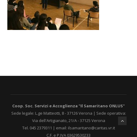
Coop. Soc. Servizi e Accoglienza "Il Samaritano ONLUS"
Sede legale: L.ge Matteotti, 8 - 37126 Verona | Sede operativa:
Via dell'Artigianato, 21/A - 37125 Verona
Tel. 045 2379311 | email: ilsamaritano@caritas.vr.it
C.F. e P.IVA 03629530233