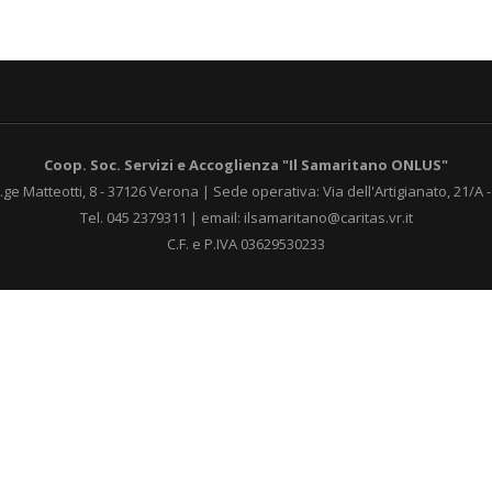
Coop. Soc. Servizi e Accoglienza "Il Samaritano ONLUS"
.ge Matteotti, 8 - 37126 Verona | Sede operativa: Via dell'Artigianato, 21/A
Tel. 045 2379311 | email: ilsamaritano@caritas.vr.it
C.F. e P.IVA 03629530233